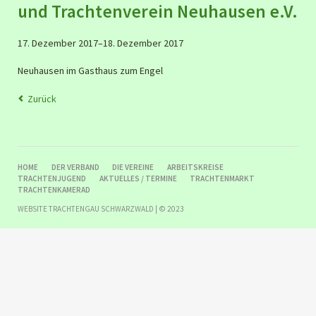
und Trachtenverein Neuhausen e.V.
17. Dezember 2017–18. Dezember 2017
Neuhausen im Gasthaus zum Engel
Zurück
NAVIGATION
HOME
DER VERBAND
DIE VEREINE
ARBEITSKREISE
ÜBERSPRINGEN
TRACHTENJUGEND
AKTUELLES / TERMINE
TRACHTENMARKT
TRACHTENKAMERAD
WEBSITE TRACHTENGAU SCHWARZWALD | © 2023