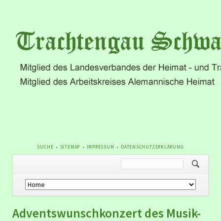
NAVIGATION
SUCHE
SITEMAP
IMPRESSUM
DATENSCHUTZERKLÄRUNG
ÜBERSPRINGEN
Navigation
überspringen
Adventswunschkonzert des Musik-