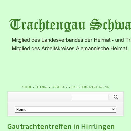
NAVIGATION
SUCHE
SITEMAP
IMPRESSUM
DATENSCHUTZERKLÄRUNG
ÜBERSPRINGEN
Navigation
überspringen
Gautrachtentreffen in Hirrlingen