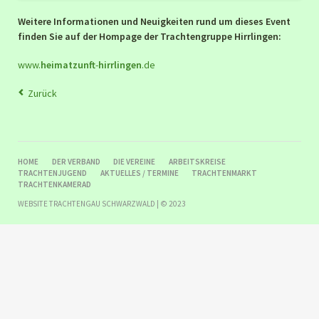
Weitere Informationen und Neuigkeiten rund um dieses Event
finden Sie auf der Hompage der Trachtengruppe Hirrlingen:
www.
heimatzunft
-
hirrlingen
.de
Zurück
NAVIGATION
HOME
DER VERBAND
DIE VEREINE
ARBEITSKREISE
ÜBERSPRINGEN
TRACHTENJUGEND
AKTUELLES / TERMINE
TRACHTENMARKT
TRACHTENKAMERAD
WEBSITE TRACHTENGAU SCHWARZWALD | © 2023