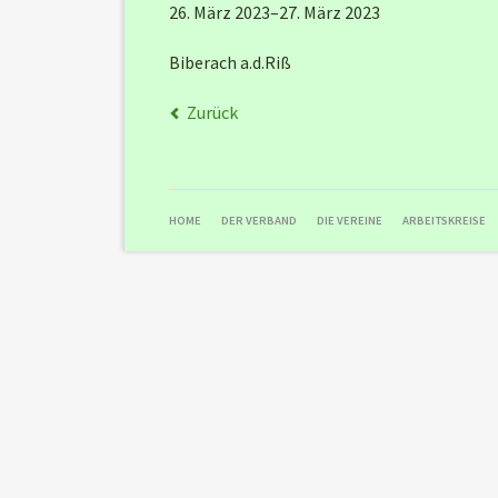
26. März 2023–27. März 2023
Biberach a.d.Riß
Zurück
NAVIGATION
HOME
DER VERBAND
DIE VEREINE
ARBEITSKREISE
ÜBERSPRINGEN