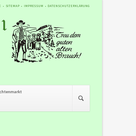
ATION
E
SITEMAP
IMPRESSUM
DATENSCHUTZERKLÄRUNG
SPRINGEN
Navigation
chtenmarkt
überspringen