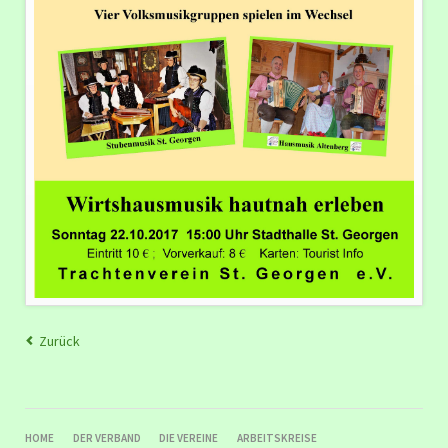
Zurück
NAVIGATION
HOME
DER VERBAND
DIE VEREINE
ARBEITSKREISE