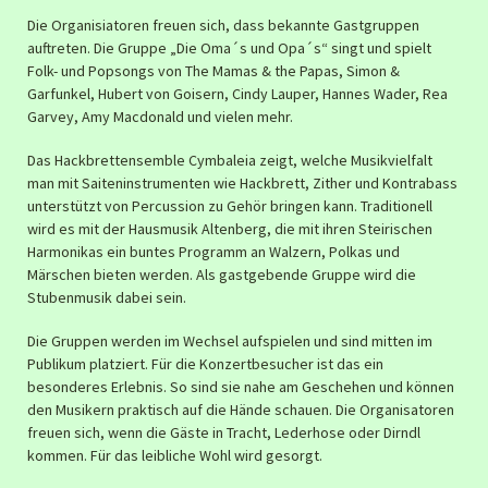
Die Organisiatoren freuen sich, dass bekannte Gastgruppen
auftreten. Die Gruppe „Die Oma´s und Opa´s“ singt und spielt
Folk- und Popsongs von The Mamas & the Papas, Simon &
Garfunkel, Hubert von Goisern, Cindy Lauper, Hannes Wader, Rea
Garvey, Amy Macdonald und vielen mehr.
Das Hackbrettensemble Cymbaleia zeigt, welche Musikvielfalt
man mit Saiteninstrumenten wie Hackbrett, Zither und Kontrabass
unterstützt von Percussion zu Gehör bringen kann. Traditionell
wird es mit der Hausmusik Altenberg, die mit ihren Steirischen
Harmonikas ein buntes Programm an Walzern, Polkas und
Märschen bieten werden. Als gastgebende Gruppe wird die
Stubenmusik dabei sein.
Die Gruppen werden im Wechsel aufspielen und sind mitten im
Publikum platziert. Für die Konzertbesucher ist das ein
besonderes Erlebnis. So sind sie nahe am Geschehen und können
den Musikern praktisch auf die Hände schauen. Die Organisatoren
freuen sich, wenn die Gäste in Tracht, Lederhose oder Dirndl
kommen. Für das leibliche Wohl wird gesorgt.