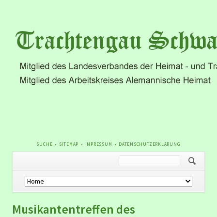
NAVIGATION
SUCHE
SITEMAP
IMPRESSUM
DATENSCHUTZERKLÄRUNG
ÜBERSPRINGEN
Navigation
überspringen
Musikantentreffen des