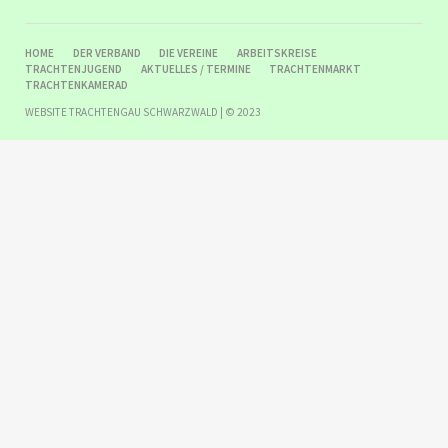
NAVIGATION
HOME
DER VERBAND
DIE VEREINE
ARBEITSKREISE
ÜBERSPRINGEN
TRACHTENJUGEND
AKTUELLES / TERMINE
TRACHTENMARKT
TRACHTENKAMERAD
WEBSITE TRACHTENGAU SCHWARZWALD | © 2023