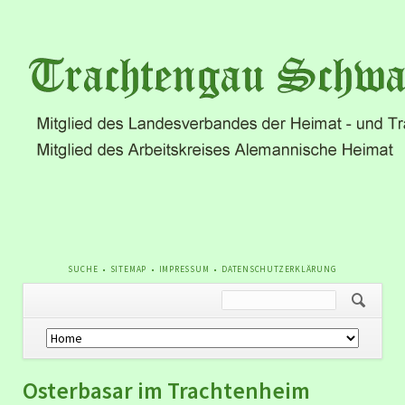
NAVIGATION
SUCHE
SITEMAP
IMPRESSUM
DATENSCHUTZERKLÄRUNG
ÜBERSPRINGEN
Navigation
überspringen
Osterbasar im Trachtenheim