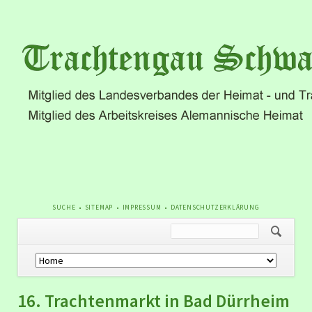
NAVIGATION
SUCHE
SITEMAP
IMPRESSUM
DATENSCHUTZERKLÄRUNG
ÜBERSPRINGEN
Navigation
überspringen
16. Trachtenmarkt in Bad Dürrheim