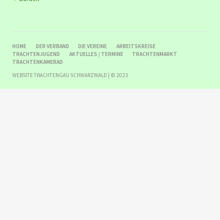
NAVIGATION
HOME
DER VERBAND
DIE VEREINE
ARBEITSKREISE
ÜBERSPRINGEN
TRACHTENJUGEND
AKTUELLES / TERMINE
TRACHTENMARKT
TRACHTENKAMERAD
WEBSITE TRACHTENGAU SCHWARZWALD | © 2023