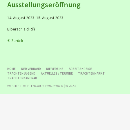
Ausstellungseröffnung
14. August 2023–15. August 2023
Biberach a.d.Riß
Zurück
NAVIGATION
HOME
DER VERBAND
DIE VEREINE
ARBEITSKREISE
ÜBERSPRINGEN
TRACHTENJUGEND
AKTUELLES / TERMINE
TRACHTENMARKT
TRACHTENKAMERAD
WEBSITE TRACHTENGAU SCHWARZWALD | © 2023