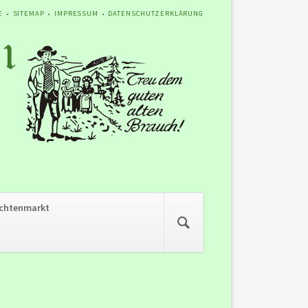
ATION
E
SITEMAP
IMPRESSUM
DATENSCHUTZERKLÄRUNG
SPRINGEN
Navigation
chtenmarkt
überspringen