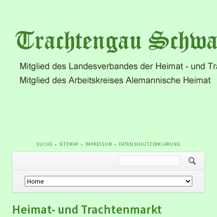
NAVIGATION
SUCHE
SITEMAP
IMPRESSUM
DATENSCHUTZERKLÄRUNG
ÜBERSPRINGEN
Navigation
überspringen
Heimat- und Trachtenmarkt