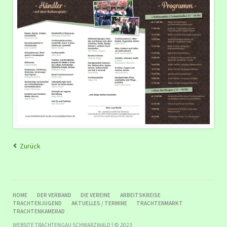
Zurück
NAVIGATION
HOME
DER VERBAND
DIE VEREINE
ARBEITSKREISE
ÜBERSPRINGEN
TRACHTENJUGEND
AKTUELLES / TERMINE
TRACHTENMARKT
TRACHTENKAMERAD
WEBSITE TRACHTENGAU SCHWARZWALD | © 2023