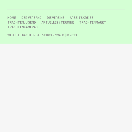
NAVIGATION
HOME
DER VERBAND
DIE VEREINE
ARBEITSKREISE
ÜBERSPRINGEN
TRACHTENJUGEND
AKTUELLES / TERMINE
TRACHTENMARKT
TRACHTENKAMERAD
WEBSITE TRACHTENGAU SCHWARZWALD | © 2023