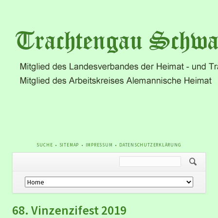
NAVIGATION
SUCHE
SITEMAP
IMPRESSUM
DATENSCHUTZERKLÄRUNG
ÜBERSPRINGEN
Navigation
überspringen
68. Vinzenzifest 2019